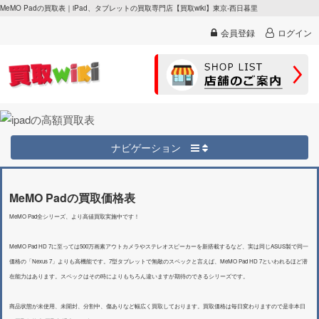
MeMO Padの買取表｜iPad、タブレットの買取専門店【買取wiki】東京-西日暮里
会員登録
ログイン
ナビゲーション
MeMO Padの買取価格表
MeMO Pad全シリーズ、より高値買取実施中です！
MeMO Pad HD 7に至っては500万画素アウトカメラやステレオスピーカーを新搭載するなど、実は同じASUS製で同一
価格の「Nexus 7」よりも高機能です。7型タブレットで無敵のスペックと言えば、MeMO Pad HD 7といわれるほど潜
在能力はあります。スペックはその時によりもちろん違いますが期待のできるシリーズです。
商品状態が未使用、未開封、分割中、傷ありなど幅広く買取しております。買取価格は毎日変わりますので是非本日