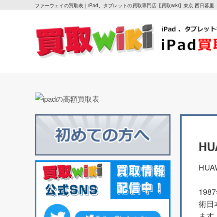
ファーウェイの買取表｜iPad、タブレットの買取専門店【買取wiki】東京-西日暮里
H
HU
19
術日
ます