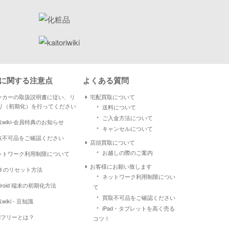
に関する注意点
よくある質問
ーカーの取扱説明書に従い、リ
宅配買取について
・
リ（初期化）を行ってください
送料について
・
ご入金方法について
wiki-会員特典のお知らせ
・
キャンセルについて
取不可品をご確認ください
店頭買取について
・
お越しの際のご案内
ットワーク利用制限について
お客様にお願い致します
ad のリセット方法
・
ネットワーク利用制限につい
droid 端末の初期化方法
て
・
買取不可品をご確認ください
wiki - 豆知識
・
iPad・タブレットを高く売る
IMフリーとは？
コツ！