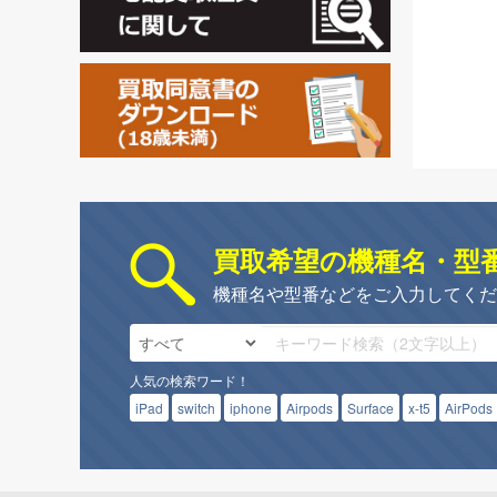
買取希望の機種名・型
機種名や型番などをご入力してくだ
人気の検索ワード！
iPad
switch
iphone
Airpods
Surface
x-t5
AirPods