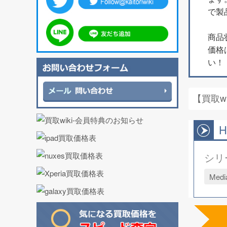
で製
商品
価格
い！
【買取w
H
シリ
Medi