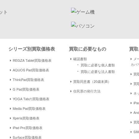
シリーズ別買取価格表
買取に必要なもの
買取
確認書類
メ
REGZA Tablet買取価格表
・
カバ
買取に必要な個人書類
AQUOS Pad買取価格表
・
買取に必要な法人書類
買取
ThinkPad買取価格表
買取同意書（20歳未満）
買
G Pad買取価格表
住民票の発行方法
ネ
YOGA Tabの買取価格表
iP
Media Pad買取価格表
An
Xperia買取価格表
買取
iPad Pro買取価格表
S
Surface買取価格表