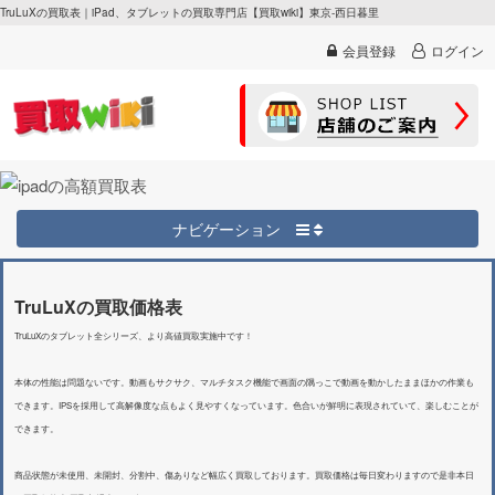
TruLuXの買取表｜iPad、タブレットの買取専門店【買取wiki】東京-西日暮里
会員登録
ログイン
ナビゲーション
TruLuXの買取価格表
TruLuXのタブレット全シリーズ、より高値買取実施中です！
本体の性能は問題ないです。動画もサクサク、マルチタスク機能で画面の隅っこで動画を動かしたままほかの作業も
できます。IPSを採用して高解像度な点もよく見やすくなっています。色合いが鮮明に表現されていて、楽しむことが
できます。
商品状態が未使用、未開封、分割中、傷ありなど幅広く買取しております。買取価格は毎日変わりますので是非本日