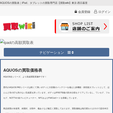
AQUOSの買取表｜iPad、タブレットの買取専門店【買取wiki】東京-西日暮里
会員登録
ログイン
ナビゲーション
AQUOSの買取価格表
AQUOS全シリーズ、より高値買取実施中です！
歴代のAQUOS PADシリーズは軽くて薄いボディに大容量のバッテリーを備えた多機能・高性能タブレットとして、ほ
とんど非の打ち所のない完成度を誇っています。ボディはIPX5/7等級の防水仕様をクリアしているし、ワンセグ、フル
セグ、NOTTVの各テレビチューナー、NFCおよびFeliCaポートを搭載しています。
商品状態が未使用、未開封、分割中、傷ありなど幅広く買取しております。買取価格は毎日変わりますので是非本日