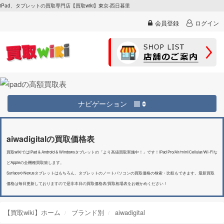
iPad、タブレットの買取専門店【買取wiki】東京-西日暮里
会員登録
ログイン
ナビゲーション
aiwadigitalの買取価格表
買取wikiではiPad & Android & Windowsタブレットの「より高値買取実施中！」です！iPad Pro/Air/mini/Cellular/Wi-Fiな
どAppleの全機種買取致します。
SurfaceやNexusタブレットはもちろん、タブレットのノートパソコンの買取価格の検索・比較もできます。最新買取
価格は毎日更新しておりますので是非本日の買取価格表/買取相場表をお確かめください！
【買取wiki】ホーム
ブランド別
aiwadigital