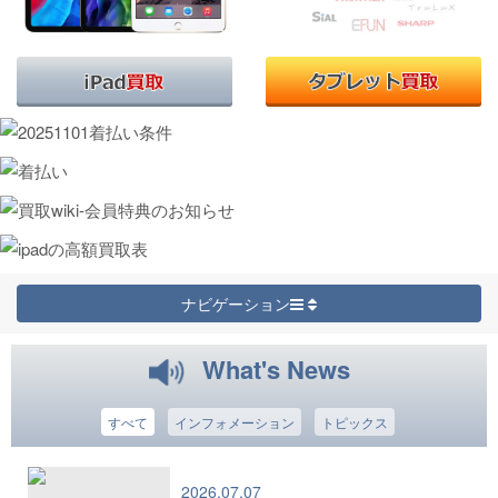
実際の買取価格はHPお申込みの上、当店からの買取承諾メール
をご確認ください。
【買取に関して】
。
当店ではHPにて事前の買取予約が必要となります
予約無しで
の受付は出来かねます。
「店頭買取方法はこちらへ
」
「宅配買取方法はこちらへ
」
ナビゲーション
■HPに掲載の無い商品は下記よりお問い合わせください。
「
お問い合わせ
」
What's News
■当店の価格保証に関しましては、下記ご参照ください。
すべて
インフォメーション
トピックス
「宅配買取利用規約」
2026.07.07
■会員情報の変更手続きに関しまして：