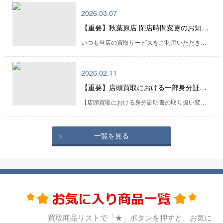
2026.03.07
【重要】秋葉原店 閉店時間変更のお知らせ
いつも当店の買取サービスをご利用いただき、誠にありがとうございます。 2026年3月7日（土）より、秋葉原店の営業時間を下記の通り変更いたします。 ■ 秋葉原店 営業時間：10:30 ～ 19:00 お客様にはご不便をおかけいたしますが、 何卒ご理解賜りますようお願い申し上げます。 なお、下記店舗につきましてはこれまで通りの営業時間で営業いたします。 ・入谷店 ・銀座店 ・高田馬場店 ・池袋店 ・新宿西口店 今後とも買取wikiをよろしくお願い申し上げます。
2026.02.11
【重要】店頭買取における一部身分証明書の取り扱い変更（廃止）のお知らせ
【店頭買取における身分証明書の取り扱い変更（廃止）のお知らせ】 いつも当店をご利用いただき、誠にありがとうございます。 このたび、店頭買取ご利用時の本人確認書類の運用見直しに伴い、 2026年2月12日（木）より、一部の身分証明書につきまして取り扱いを廃止いたします。 あわせて、本人確認にご利用いただける身分証明書は下記のものに限らせていただきます。 ■ ご利用可能な身分証明書 ・運転免許証 ・マイナンバーカード ・住民票写しの原本（発行から3か月以内のもの） ・在留カード 【在留期間残り3ヶ月以上の方のみご利用可】 ※外国籍の方は在留カードの提示必須 在留資格の内容により買取をお断りさせていただく場合がございます ■ 取り扱いを廃止する身分証明書（例） ・障害者手帳 ・船舶免許 ・官公庁および特殊法人が発行する写真付き身分証明書 ・その他、上記「ご利用可能な身分証明書」に該当しないもの お客様にはご不便をおかけいたしますが、 何卒ご理解とご協力を賜りますようお願い申し上げます。
一覧を見る
買取商品リストで「★」ボタンを押すと、お気に