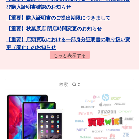
び購入証明書確認のお知らせ
【重要】購入証明書のご提出期限につきまして
【重要】秋葉原店 閉店時間変更のお知らせ
【重要】店頭買取における一部身分証明書の取り扱い変
更（廃止）のお知らせ
もっと表示する
【重要】健康保険証の取り扱い廃止について
【重要】着払い送料無料キャンペーン条件変更のお知ら
せ
検索
保証印付き商品の査定に関して
★買取ご利用時には必ず会員登録を行い、商品ページか
ら買取申し込みをお願いします(事前予約必須)★
当店HP掲載価格は相場・参考価格となります。