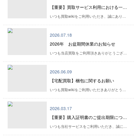
【重要】買取サービス利用における一部の本人確認および購入証明書確認のお知らせ
買取承諾書の手書き訂正でのご対応のみに変更となりました。
「こちら」
をご確認ください。
いつも買取wikiをご利用いただき、誠にありがとうございます。 本日より、店頭買取をご利用される外国籍のお客様の本人確認手続きおよび購入証明書確認に関する運用を一部変更させていただくこととなりました。 ご利用のお客様にはご不便をおかけする場合もございますが、ご理解とご協力のほどよろしくお願い申し上げます。 ■変更内容 ①【外国籍のお客様へのご案内】 ・店頭買取をご利用の際は、有効期限内の在留カードのご提示が必須となります。 ・在留期限が残り3か月以上の方のみ受付いたします。 ・在留期間更新許可申請中のスタンプ等がある場合でも、有効期限を過ぎた在留カードは本人確認書類としてご利用いただけません。 ②【購入証明書（レシート・領収書など）のご提示について】 商品ごとの購入証明書（レシート・領収書など）提示が必要な場合がございますので、予めご了承/準備下さい。 購入証明書をご提示いただけず、確認が取れない商品につきましては、買取をお断りさせていただく場合もございます。 ③【法人名義での買取をご希望のお客様】 ・法人名義での買取をご利用の際は、ご担当者様の名刺および本人確認書類が必要となります。 ・ご担当者様が外国籍の場合、在留カードの在留資格により、買取お断りの場合がございます。 ・初回のお取引時は、インボイス登録が必須となります。 詳しくはこちらをご確認ください
■お振込ご希望時の住民票原本について:
2026.07.18
有効期間内は再度お送り頂く必要はございません。
2026年 お盆期間休業のお知らせ
初回に住民票等をお送り頂きましたお客様は2回目以降は公的な
いつも当店買取をご利用頂きありがとうございます 誠に勝手ながら、下記の期間をお盆期間休業とさせていただきます。 休業期間： 2026年8月12日(水)～8月16日(日) ※上記期間は全ての業務を停止させていただきます。8/17(月)より各店通常営業となります。 ※期間中の宅配買取の承諾に関しては、8/16(日)より順次対応いたします。 ・休業期間中の宅配買取受付に関して下記を参照してください。 ◆8/10(月)18時以降のご注文に関しては、宅配承諾を8/16(日)に順次行い、承諾メールまたは価格案内をお送りさせていただきます。 ◆8/16(日)の承諾メールが届く前に商品発送頂く事も可能ではありますが、査定価格は8/16(日)に承諾させて 頂きました価格を価格保証期間まで保証させて頂きます。 ◆8/16(日)承諾分はA地域(近隣地域)は8/17(月) 16時まで、B地域(遠方地域)は8/18(火) 14時までの保証となります ・休業前の宅配買取送金に関して お客様口座への買取金額の入金は、8/7(金) 13時までに送金待ちステータスまで買取が進んだ注文に関して 8/12(水) お客様口座への入金を行います。 ※8/10(月）送金連絡は行いますが、口座まで入金は8/18以降となります ※状況により送金が遅れる場合がございます、何卒ご了承ください 現金書留の送金も8/7(金) 13時までに送金待ちステータスになっている注文に対して8/10（月）に送金手続きを行います。 それ以降のものに関してはお盆休業明けの処理となります。 〇到着の価格保証に関して A地域(翌日着地域)：8/10（月）18時までに当社が承諾を出した注文に関して 8/11（火）16時まで価格保証の適用となります B地域(翌々日着地域) 8/9（日）18時までに当社が承諾を出した注文に関して 8/11（火）14時まで価格保証の適用となります
身分証のコピーのみをお送りください
「詳細はこちらへ」
2026.06.09
-->
【宅配買取】梱包に関するお願い
いつも買取wikiをご利用いただきありがとうございます。 近頃、複数の商品をラップやストレッチフィルムで固定した状態でお送りいただくケースが増えております。 このような梱包は、商品の取り出しや検品作業に大幅な時間を要するほか、 商品箱の潰れや擦れ傷などの原因となる場合がございます。 お荷物をお送りいただく際は、商品ごとの個別梱包にご協力をお願いいたします。 梱包例につきましては、下記画像をご確認ください。 【OK・NG梱包例はこちら】 【推奨】 ・エアーキャップ（プチプチ）での商品ごとの個別梱包 ・紙製緩衝材での商品ごとの保護 【ご遠慮ください】 ・ラップ・ストレッチフィルム等での梱包 ・商品同士を直接固定する梱包 ・新聞紙、チラシ等を使用した梱包 なお、梱包状態が著しく悪く、商品確認や検品作業に支障をきたすと当店が判断した場合は、 査定を行わず、お荷物を着払いにて返送させていただきます。 また、改善が見られない場合や、当店の運営に支障をきたす梱包が継続される場合は、 今後のお取引を制限、またはお荷物の受取をお断りさせていただく場合がございます。 円滑なお取引のため、ご理解とご協力のほどよろしくお願いいたします。
2026.03.17
【重要】購入証明書のご提出期限につきまして
いつも当社サービスをご利用いただき、誠にありがとうございます。 【宅配買取利用時】 購入証明書のご提出期限は、これまでの「1週間以内」から、 当社からのご案内メール送信後 ２営業日以内【４８時間】へ変更いたします。 ※3/ 23 到着分より適用 なお、提出期限が過ぎた場合は 価格保証が失効 となり、 購入証明書到着時とお申し込み時の価格を比較し、【低い方の価格】で再査定となります。 何卒ご理解とご協力のほど、よろしくお願い申し上げます。