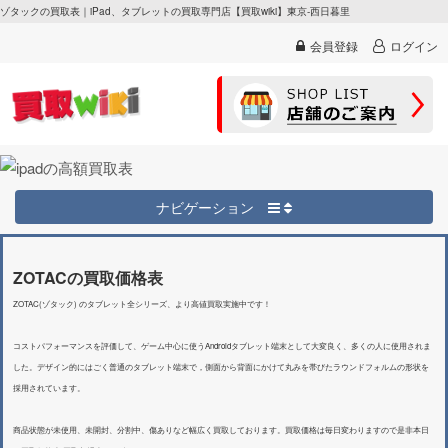
ゾタックの買取表｜iPad、タブレットの買取専門店【買取wiki】東京-西日暮里
会員登録
ログイン
ナビゲーション
ZOTACの買取価格表
ZOTAC(ゾタック) のタブレット全シリーズ、より高値買取実施中です！
コストパフォーマンスを評価して、ゲーム中心に使うAndroidタブレット端末として大変良く、多くの人に使用されま
した。デザイン的にはごく普通のタブレット端末で，側面から背面にかけて丸みを帯びたラウンドフォルムの形状を
採用されています。
商品状態が未使用、未開封、分割中、傷ありなど幅広く買取しております。買取価格は毎日変わりますので是非本日