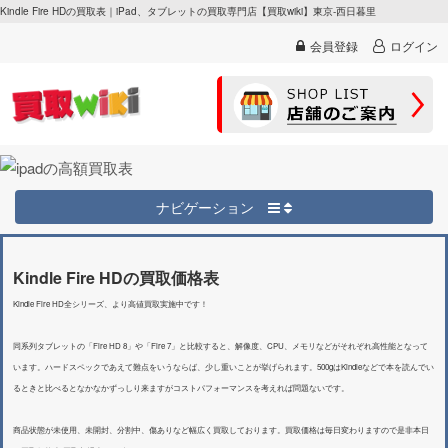
Kindle Fire HDの買取表｜iPad、タブレットの買取専門店【買取wiki】東京-西日暮里
会員登録
ログイン
ナビゲーション
Kindle Fire HDの買取価格表
Kindle Fire HD全シリーズ、より高値買取実施中です！
同系列タブレットの「Fire HD 8」や「Fire 7」と比較すると、解像度、CPU、メモリなどがそれぞれ高性能となって
います。ハードスペックであえて難点をいうならば、少し重いことが挙げられます。500gはKindleなどで本を読んでい
るときと比べるとなかなかずっしり来ますがコストパフォーマンスを考えれば問題ないです。
商品状態が未使用、未開封、分割中、傷ありなど幅広く買取しております。買取価格は毎日変わりますので是非本日