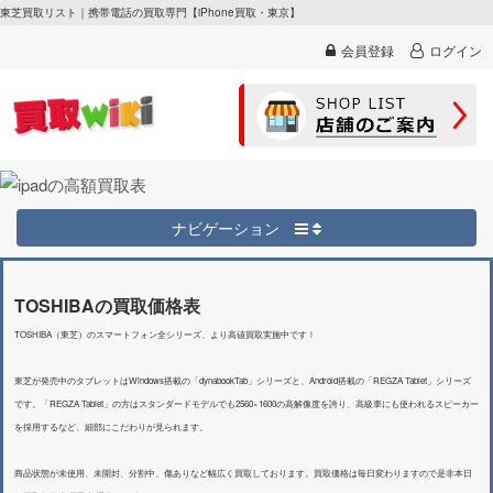
東芝買取リスト｜携帯電話の買取専門【iPhone買取・東京】
会員登録
ログイン
ナビゲーション
TOSHIBAの買取価格表
TOSHIBA（東芝）のスマートフォン全シリーズ、より高値買取実施中です！
東芝が発売中のタブレットはWindows搭載の「dynabookTab」シリーズと、Android搭載の「REGZA Tablet」シリーズ
です。「REGZA Tablet」の方はスタンダードモデルでも2560×1600の高解像度を誇り、高級車にも使われるスピーカー
を採用するなど、細部にこだわりが見られます。
商品状態が未使用、未開封、分割中、傷ありなど幅広く買取しております。買取価格は毎日変わりますので是非本日