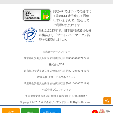
買取wikiではすべての通信に
て常時SSL暗号化して通信
していますので、安心して
ご利用いただけます。
当社は2023年で、日本情報経済社会推
進協会より「プライバシーマーク」認
証を取得致しました。
株式会社ピーアンドジー
東京都公安委員会発行 古物商許可証 第306661007224号
株式会社TOP
東京都公安委員会発行 古物商許可証 第301031307510号
株式会社 グローバルコネクション
埼玉県公安委員会発行 古物商許可証 第431040057518号
株式会社 JCコネクション
東京都公安委員会発行 機械工具商 第304371508104号
Copyright © 2018 株式会社ピーアンドジー All Rights Reserved.
0
検索
ナビ
会員ページ