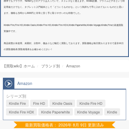
標準でもブラウザ、Twitterなどのアプリは入っていて、ストレスなく使えます。Kindle読書、プライムビデオという特
定用途だけでなく、タブレット入門端末として「どういうものかな」という気持ちで手に入れてもいいものだと思い
ます。価格も当時から5000円と非常に安く手に取りやすいのも特徴でした。
Kindle Fire,Fire HD,Kindle Oasis,Kindle Fire HD,Kindle Fire HDX,Kindle Paperwhite,Kindle Voyage,Kindle,Fireの高価買取
実施中です。
商品状態が未使用、未開封、分割中、傷ありなど幅広く買取しております。買取価格は毎日変わりますので是非本日
の買取価格表/買取相場表をお確かめください！
【買取wiki】ホーム
ブランド別
Amazon
Amazon
シリーズ別
Kindle Fire
Fire HD
Kindle Oasis
Kindle Fire HD
Kindle Fire HDX
Kindle Paperwhite
Kindle Voyage
Kindle
最新買取価格表： 2026年 8月 9日 更新済み