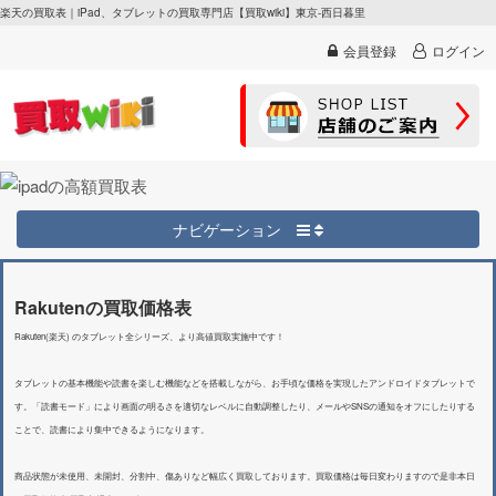
楽天の買取表｜iPad、タブレットの買取専門店【買取wiki】東京-西日暮里
会員登録
ログイン
ナビゲーション
Rakutenの買取価格表
Rakuten(楽天) のタブレット全シリーズ、より高値買取実施中です！
タブレットの基本機能や読書を楽しむ機能などを搭載しながら、お手頃な価格を実現したアンドロイドタブレットで
す。「読書モード」により画面の明るさを適切なレベルに自動調整したり、メールやSNSの通知をオフにしたりする
ことで、読書により集中できるようになります。
商品状態が未使用、未開封、分割中、傷ありなど幅広く買取しております。買取価格は毎日変わりますので是非本日